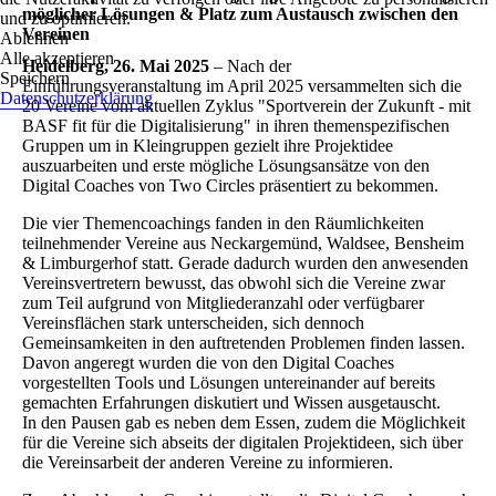
möglicher Lösungen & Platz zum Austausch zwischen den
und zu optimieren.
Vereinen
Ablehnen
Alle akzeptieren
Heidelberg, 26. Mai 2025
– Nach der
Speichern
Einführungsveranstaltung im April 2025 versammelten sich die
Datenschutzerklärung
20 Vereine vom aktuellen Zyklus "Sportverein der Zukunft - mit
BASF fit für die Digitalisierung" in ihren themenspezifischen
Gruppen um in Kleingruppen gezielt ihre Projektidee
auszuarbeiten und erste mögliche Lösungsansätze von den
Digital Coaches von Two Circles präsentiert zu bekommen.
Die vier Themencoachings fanden in den Räumlichkeiten
teilnehmender Vereine aus Neckargemünd, Waldsee, Bensheim
& Limburgerhof statt. Gerade dadurch wurden den anwesenden
Vereinsvertretern bewusst, das obwohl sich die Vereine zwar
zum Teil aufgrund von Mitgliederanzahl oder verfügbarer
Vereinsflächen stark unterscheiden, sich dennoch
Gemeinsamkeiten in den auftretenden Problemen finden lassen.
Davon angeregt wurden die von den Digital Coaches
vorgestellten Tools und Lösungen untereinander auf bereits
gemachten Erfahrungen diskutiert und Wissen ausgetauscht.
In den Pausen gab es neben dem Essen, zudem die Möglichkeit
für die Vereine sich abseits der digitalen Projektideen, sich über
die Vereinsarbeit der anderen Vereine zu informieren.