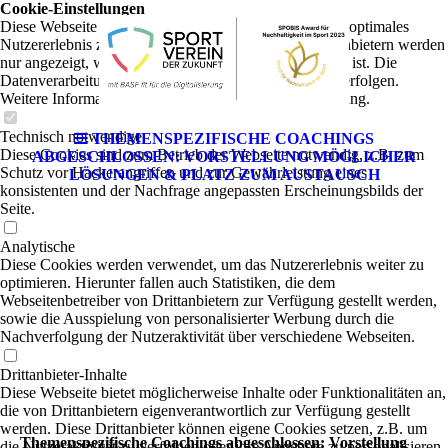
Cookie-Einstellungen
Diese Webseite verwendet Cookies, um Besuchern ein optimales
Nutzererlebnis zu bieten. Bestimmte Inhalte von Drittanbietern werden
nur angezeigt, wenn die entsprechende Option aktiviert ist. Die
Datenverarbeitung kann dann auch in einem Drittland erfolgen.
Weitere Informationen hierzu in der Datenschutzerklärung.
Technisch notwendige
THEMENSPEZIFISCHE COACHINGS
Diese Cookies sind zum Betrieb der Webseite notwendig, z.B. zum
ABGESCHLOSSEN: VORSTELLUNG MÖGLICHER
Schutz vor Hackerangriffen und zur Gewährleistung eines
LÖSUNGEN & PLATZ ZUM AUSTAUSCH
konsistenten und der Nachfrage angepassten Erscheinungsbilds der
Seite.
Analytische
Diese Cookies werden verwendet, um das Nutzererlebnis weiter zu
optimieren. Hierunter fallen auch Statistiken, die dem
Webseitenbetreiber von Drittanbietern zur Verfügung gestellt werden,
sowie die Ausspielung von personalisierter Werbung durch die
Nachverfolgung der Nutzeraktivität über verschiedene Webseiten.
Drittanbieter-Inhalte
Diese Webseite bietet möglicherweise Inhalte oder Funktionalitäten an,
die von Drittanbietern eigenverantwortlich zur Verfügung gestellt
werden. Diese Drittanbieter können eigene Cookies setzen, z.B. um
Themenspezifische Coachings abgeschlossen: Vorstellung
die Nutzeraktivität zu verfolgen oder ihre Angebote zu personalisieren